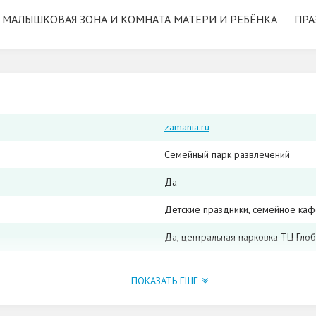
МАЛЫШКОВАЯ ЗОНА И КОМНАТА МАТЕРИ И РЕБЁНКА
ПРА
zamania.ru
Семейный парк развлечений
Да
Детские праздники, семейное каф
Да, центральная парковка ТЦ Глоб
Постоянные интересные предложен
входных билетов до акций по ме
ПОКАЗАТЬ ЕЩЁ
Лабиринты; батуты; сухой бассейн