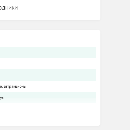
ЗДНИКИ
е, аттракционы
ус
ия и акции для наших гостей, от
ню
; вулкан; малышковая зона для самых