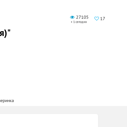
27105
17
+ 1 сегодня
я)"
черинка