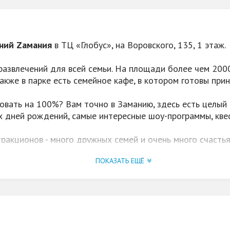
маленьких гостей и многое друго
ний Zамания
в ТЦ «Глобус», на Воровского, 135, 1 этаж.
развлечений для всей семьи. На площади более чем 2000
 Также в парке есть семейное кафе, в котором готовы при
овать на 100%? Вам точно в Заманию, здесь есть целый 
х дней рождений, самые интересные шоу-программы, кве
тракционов - много дружных семей и очень много счасть
день!
ПОКАЗАТЬ ЕЩЁ
 двери парка для них открываются бесплатно!