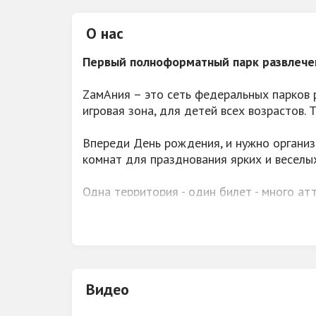
О нас
Первый полноформатный парк развлече
ZамАния – это сеть федеральных парков 
игровая зона, для детей всех возрастов.
Впереди День рождения, и нужно организ
комнат для празднования ярких и веселы
Одна территория - один билет - много ат
активности – ждут гостей парка каждый 
Приятная новость для взрослых Гостей –
Видео