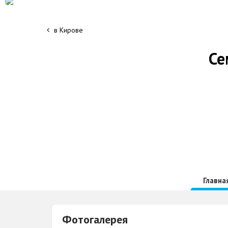
в Кирове
Се
Главна
Фотогалерея