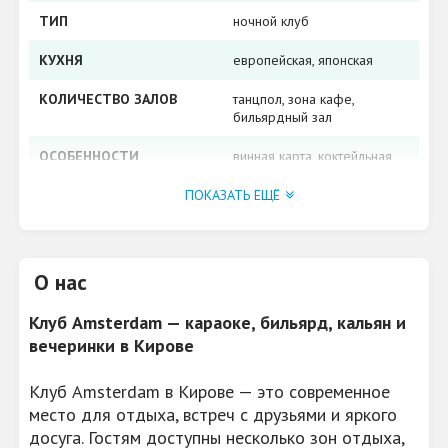
ТИП
ночной клуб
КУХНЯ
европейская, японская
КОЛИЧЕСТВО ЗАЛОВ
танцпол, зона кафе,
бильярдный зал
ОСОБЕННОСТИ
винная карта, коктейльная
карта
ПОКАЗАТЬ ЕЩЁ
РАЗВЛЕЧЕНИЯ
танцпол, шоу-программа,
бильярд, аэрохоккей,
караоке, кальян
О нас
МУЗЫКА
всех стилей и
направлений
Клуб Amsterdam — караоке, бильярд, кальян и
вечеринки в Кирове
ВОЗМОЖНОСТЬ
банкет, выпускные
ОРГАНИЗОВАТЬ
вечера, свадьбу, дни
рождения
Клуб Amsterdam в Кирове — это современное
место для отдыха, встреч с друзьями и яркого
АКЦИИ, СКИДКИ
Скидка 15% в День
досуга. Гостям доступны несколько зон отдыха,
рождения