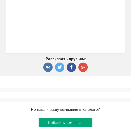
Яркие вечеринки каждую неделю.
Клуб Amsterdam регулярно проводит вечеринки,
шоу-программы и развлекательные мероприятия
с участием известных DJ. Это отличное место
для празднования дня рождения, встречи с
друзьями, корпоративного отдыха или
незабываемого вечера в атмосфере музыки и
Рассказать друзьям:
развлечений.
Почему выбирают клуб Amsterdam
большой танцпол;
караоке;
бильярд и аэрохоккей;
Не нашли вашу компанию в каталоге?
европейская и японская кухня;
винная и коктейльная карта;
Добавить компанию
кальянное меню;