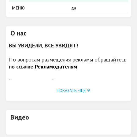
МЕНЮ
да
О нас
ВЫ УВИДЕЛИ, ВСЕ УВИДЯТ!
По вопросам размещения рекламы обращайтесь
по ссылке
Рекламодателям
Предлагаем дружбу в группе
Вконтакте
https://vk.com/rkirov43
, узнайте всё
ПОКАЗАТЬ ЕЩЁ
о заведениях Кирова первыми!
Видео