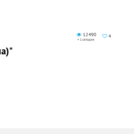
12490
4
+ 1 сегодня
а)"