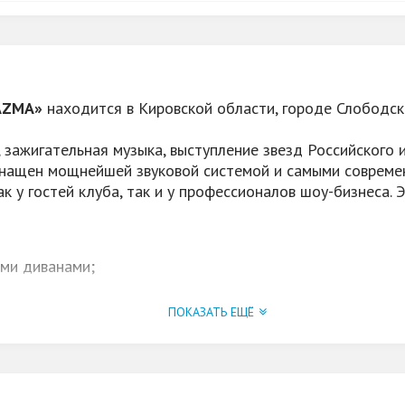
ЛАZМА»
находится в Кировской области, городе Слободской
 зажигательная музыка, выступление звезд Российского 
снащен мощнейшей звуковой системой и самыми совреме
к у гостей клуба, так и у профессионалов шоу-бизнеса.
ми диванами;
. Слободском) 300 кв м;
ПОКАЗАТЬ ЕЩЁ
 и хорошее обслуживание;