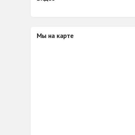
Каждые выходные Тематические вече
Шоу программа;
бесплатный WI-FI;
Хорошая и удобная парковка;
Мы на карте
Воспитанная охрана.
Музыкальный формат клуба: Pop Club/
Только лучшая танцевальная музыка!
ПЛАZМА, ЗНАЮТ ВСЕ. ПРИСУТСТВУЮТ И