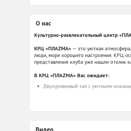
О нас
Культурно-развлекательный центр «П
КРЦ «ПЛАZМА»
— это уютная атмосфера,
люди, море хорошего настроения. КРЦ о
представления клуба уже нашли отклик ка
В КРЦ «ПЛАZМА» Вас ожидает:
Двухуровневый зал с уютными кожаны
Огромный танцпол (самый большой в г
20кВт — звука, 40кВт — света;
2 бара, Низкие цены;
Банкетный зал «Магнит», Вкусная еда
Видео