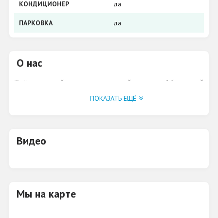
КОНДИЦИОНЕР
да
ПАРКОВКА
да
О нас
Трёхэтажный развлекательный центр с 16-летней
историей. Работаем каждый день с 21.00 до
ПОКАЗАТЬ ЕЩЁ
06.00.
Видео
Мы на карте