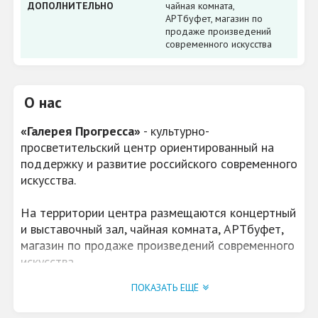
ДОПОЛНИТЕЛЬНО
чайная комната,
АРТбуфет, магазин по
продаже произведений
современного искусства
О нас
«Галерея Прогресса»
- культурно-
просветительский центр ориентированный на
поддержку и развитие российского современного
искусства.
На территории центра размещаются концертный
и выставочный зал, чайная комната, АРТбуфет,
магазин по продаже произведений современного
искусства.
ПОКАЗАТЬ ЕЩЁ
На сегодняшний день ЦСИ «Галерея Прогресса»,
впервые в Кирове, создает выставочное