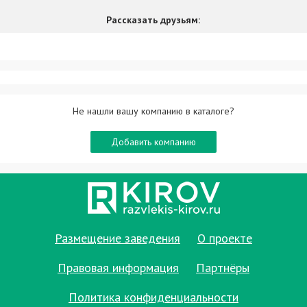
пространство, где широкая публика может
Рассказать друзьям:
знакомиться с произведениями современного
искусства, российских и зарубежных художников.
Также в галерее проводятся занятия, лекции,
кинопоказы, дискуссии и другие культурные
мероприятия.
Не нашли вашу компанию в каталоге?
Добавить компанию
Размещение заведения
О проекте
Правовая информация
Партнёры
Политика конфиденциальности