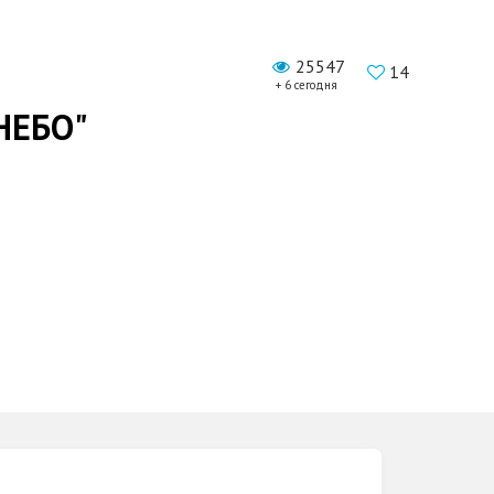
25547
14
+ 6 сегодня
"НЕБО"