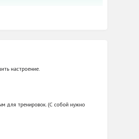
e-Dance 4. Воздушное кольцо 5. Полотна 6.
8. TRX. Петли тренинг 9. Х-СТЕП- аэробика
2. Bungee-fitness 13. Здоровая спина 14.
ce 16. Бразильская попа 17. Stretching
с-батут 20. Воздушное кольцо, полотна,
20% , подарки, подарочные абонементы
шить настроение.
м для тренировок. (С собой нужно