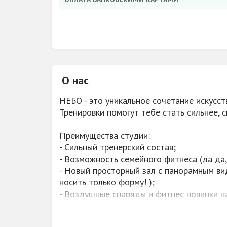
УСЛУГИ
О нас
ПАРКОВКА
НЕБО - это уникальное сочетание искусст
АКЦИИ, СКИДКИ
Тренировки помогут тебе стать сильнее, с
Преимущества студии:
- Сильный тренерский состав;
- Возможность семейного фитнеса (да да,
- Новый просторный зал с панорамным ви
носить только форму! );
- Воздушные снаряды и фитнес новинки на
- Постоянные скидки и акции, подарки;
- Наши группы ограниченны по количеству 