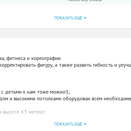
1.ЙОГА-ГАМАК 2. Stretching 3. Pol
Exotic Pole Dance 7. БОСУ-фитнес 
ПОКАЗАТЬ ЕЩЁ
10. ЙОГА-ХАТХА 11. Go-Go Dance 1
Super Sculpt + Табата 15 Booty Dan
Йога- ДЕТИ 18. Пилатес 19. Фитне
пилон -ДЕТИ
Да
ва, фитнеса и хореографии.
Постаянные акции, скидки от 10-
корректировать фигуру, а также развить гибкость и улуч
 с детьми к нам тоже можно!);
дом и высокими потолками оборудован всем необходимы
 высоте 4.5 метра!;
ПОКАЗАТЬ ЕЩЁ
мест. Вы не потеряетесь в толпе!;