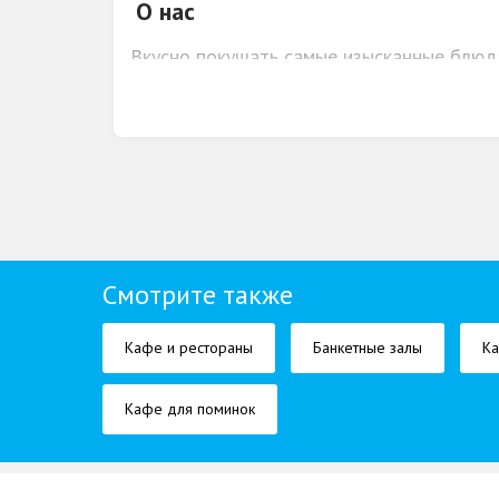
О нас
Вкусно покушать самые изысканные блюда
приходит
служба доставка еды "Абу"
, к
Смотрите также
Кафе и рестораны
Банкетные залы
Ка
Кафе для поминок