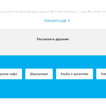
 хочется порой внезапно! Встает вопрос - как быстро 
оторая находятся по адресу ул. Ленина, 77 в г. Кирове.
ПОКАЗАТЬ ЕЩЁ
Рассказать друзьям:
раоке кафе
Шашлычные
Клубы и дискотеки
Ка