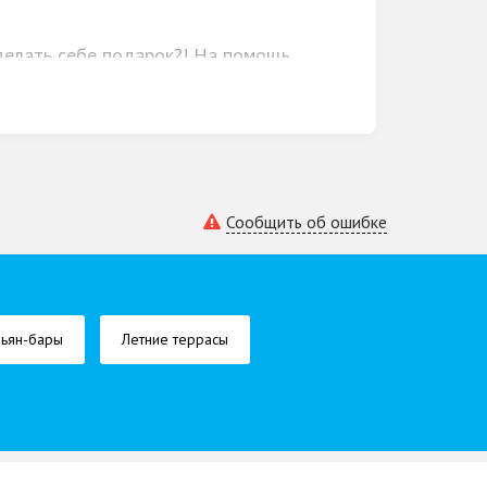
сделать себе подарок?! На помощь
Сообщить об ошибке
льян-бары
Летние террасы