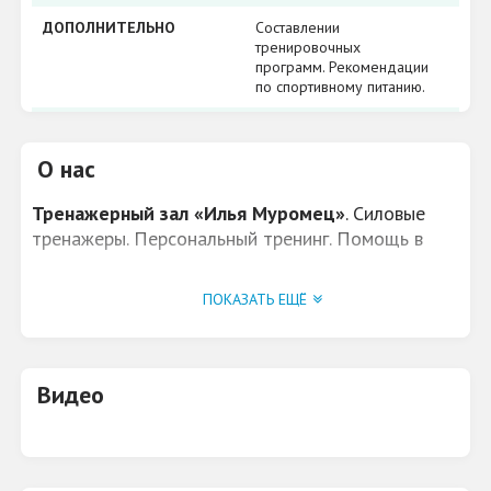
ДОПОЛНИТЕЛЬНО
Составлении
тренировочных
программ. Рекомендации
по спортивному питанию.
ПАРКОВКА
да
О нас
Тренажерный зал «Илья Муромец»
. Силовые
тренажеры. Персональный тренинг. Помощь в
составлении тренировочных программ.
Рекомендации по спортивному питанию.
ПОКАЗАТЬ ЕЩЁ
Боксёрская груша. Настольный теннис.
Видео