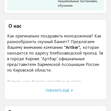
танцевальные постановки,
обучение.
О нас
Как оригинально поздравить молодоженов? Как
разнообразить скучный банкет? Предлагаем
Вашему вниманию компанию
"Artbar",
которая
находится по адресу Хлебозаводской проезд. 3в
в городе Кирове. "Артбар" официальные
представители Барменской Ассоциации России
по Кировской области.
Бармен шоу Кирова способны вызвать
подлинные эмоции от искусства мастеров их
ПОКАЗАТЬ ЕЩЁ
ловких манипуляций и выверенных движений.
Флейринг - это увлекательно!
"Artbar"
предоставляет услуги по обучению