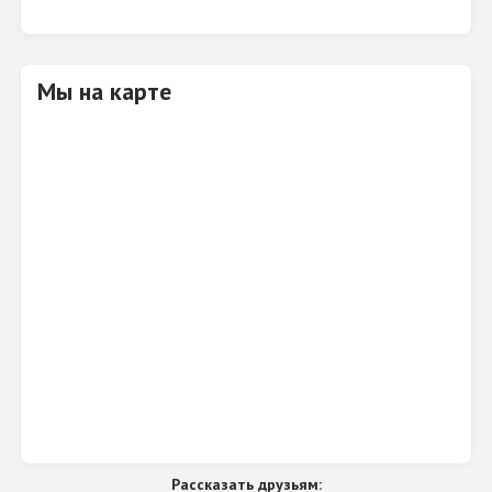
являются Круассаны- воздушные, с приятным
сливочным вкусом. И, конечно, тем самым,
настоящим хрустом!
Мы на карте
Рассказать друзьям: