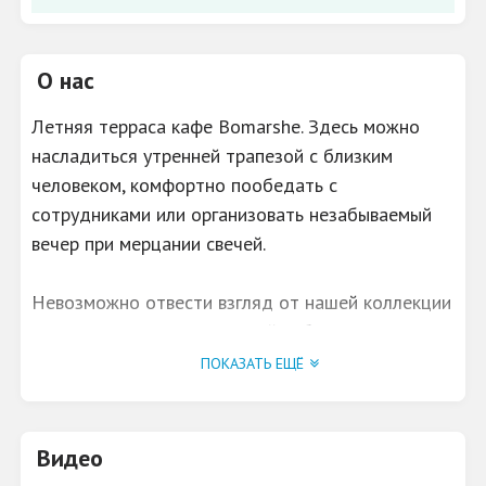
О нас
Летняя терраса кафе Bomarshe. Здесь можно
насладиться утренней трапезой с близким
человеком, комфортно пообедать с
сотрудниками или организовать незабываемый
вечер при мерцании свечей.
Невозможно отвести взгляд от нашей коллекции
уникальных десертов ручной работы. А для
предстоящего торжества или просто чтобы
ПОКАЗАТЬ ЕЩЁ
порадовать, мы с заботой и вниманием создадим
неповторимый торт по индивидуальному заказу.
Видео
Главной изюминкой французской кондитерской