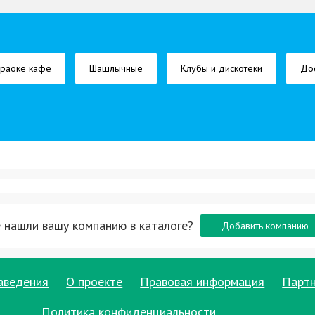
раоке кафе
Шашлычные
Клубы и дискотеки
До
 нашли вашу компанию в каталоге?
Добавить компанию
аведения
О проекте
Правовая информация
Парт
Политика конфиденциальности