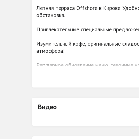
Летняя терраса Offshore в Кирове. Удобн
обстановка.
Привлекательные специальные предложен
Изумительный кофе, оригинальные сладос
атмосфера!
Регулярное обновление меню, сезонные н
И всегда рады видеть вас с четвероноги
Видео