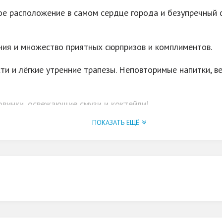
ое расположение в самом сердце города и безупречный с
ия и множество приятных сюрпризов и комплиментов.
ти и лёгкие утренние трапезы. Неповторимые напитки, в
овинки, освежающие смузи и коктейли!
ПОКАЗАТЬ ЕЩЁ
м другом. Дружелюбны к питомцам.