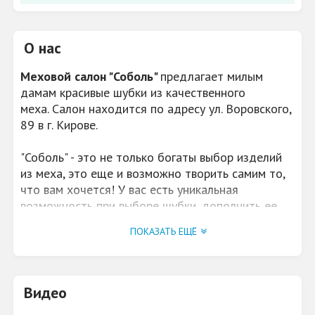
О нас
Меховой салон "Соболь"
предлагает милым
дамам красивые шубки из качественного
меха. Салон находится по адресу ул. Воровского,
89 в г. Кирове.
"Соболь" - это не только богаты выбор изделий
из меха, это еще и возможно творить самим то,
что вам хочется! У вас есть уникальная
возможность при выборе шубки, дополнить ее
оригинальными деталями и украшениями ,а
ПОКАЗАТЬ ЕЩЁ
компания сошьет вам ее в кратчайшие сроки!
Подарите себе роскошь и удовольствие от
покупок в меховом салоне "Соболь"!
Видео