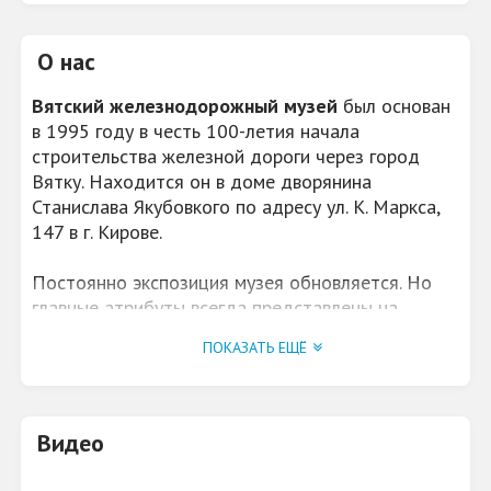
О нас
Вятский железнодорожный музей
был основан
в 1995 году в честь 100-летия начала
строительства железной дороги через город
Вятку. Находится он в доме дворянина
Станислава Якубовкого по адресу ул. К. Маркса,
147 в г. Кирове.
Постоянно экспозиция музея обновляется. Но
главные атрибуты всегда представлены на
обозрение посетителям. Среди них можно
ПОКАЗАТЬ ЕЩЁ
увидеть старинный патефон и коллекцию
образцов рельс, модели локомотивов и целых
станций, различные железнодорожные раритеты.
Большое количество документов и фотографий
Видео
про историю железнодорожного транспорта на
Вятке. А еще будет интересно увидеть подборку