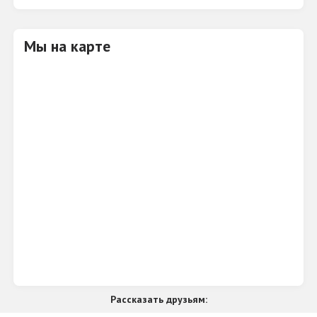
счетных электронных машинок. На них работали
железнодорожники во времена СССР.
Мы на карте
Всего более 1000 экспонатов представлены в
музее.
Рассказать друзьям: