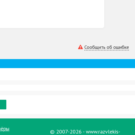
Сообщить об ошибке
ну для большой компании, «A1» станет
 комфортного отдыха делают сауну «A1»
мом, бассейном и джакузи. Здесь каждый
нёры
© 2007-2026 - www.razvlekis-