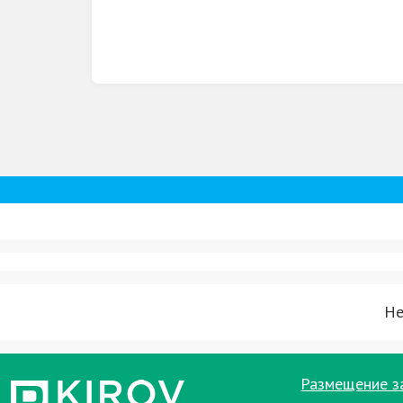
дни рождения;
девичники;
мальчишники;
романтические свидания;
корпоративы;
семейный отдых;
встречи друзей;
праздники и вечеринки.
Если вы ищете сауну с бассейном в Киров
отличным выбором.
Не
Уютная атмосфера, современный интерьер
одним из лучших мест для отдыха в Киро
Забронируйте сауну «A1» уже сегодня и 
Размещение з