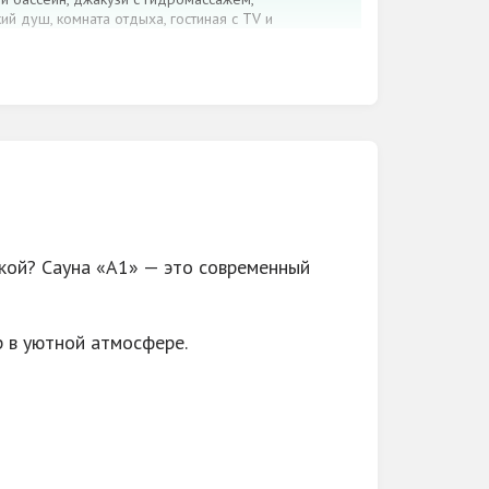
ий душ, комната отдыха, гостиная с TV и
еты, семейные праздники, отдых с
 вечер
 постоянным клиентам.
нкой? Сауна «A1» — это современный
 в уютной атмосфере.