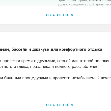
ушат с холодной водой, тропическ
караоке, сцена с пилоном
ПОКАЗАТЬ ЕЩЁ
Дни рождения, корпоративы, банк
друзьями, а также романтический
Да, охраняемая
Скидки в День Рождения (Пн-Чт) и
хамам, бассейн и джакузи для комфортного отдыха
от 950р/час до 1750р/час
о провести время с друзьями, семьей или второй полови
10
ртного отдыха, праздника и полного расслабления.
ми банными процедурами и провести незабываемый вечер
паром.
ПОКАЗАТЬ ЕЩЁ
 паром.