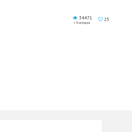
34471
25
+ 9 сегодня