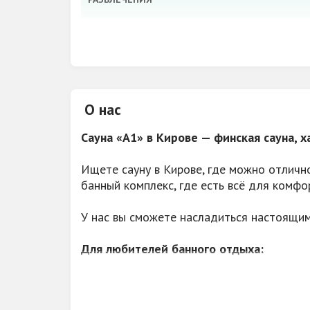
ВОЗМОЖНОСТЬ ОРГАНИЗОВАТЬ
ПАРКОВКА
О нас
АКЦИИ, СКИДКИ
Сауна «A1» в Кирове — финская сауна, 
СТОИМОСТЬ
Ищете сауну в Кирове, где можно отличн
ВМЕСТИМОСТЬ
банный комплекс, где есть всё для комфо
У нас вы сможете насладиться настоящи
Для любителей банного отдыха:
Просторная финская сауна с горячим 
Комфортный хамам с мягким влажным