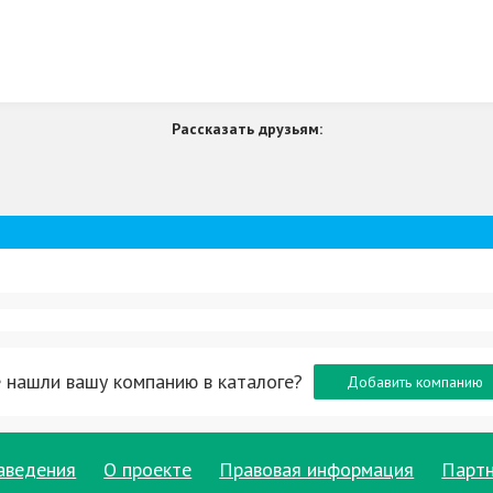
Рассказать друзьям:
е, сауну с хамамом, сауну с джакузи или просторную сау
 нашли вашу компанию в каталоге?
Добавить компанию
, чистота, качественный сервис и всё необходимое для
ве.
подарите себе настоящий отдых с финской парной, хама
аведения
О проекте
Правовая информация
Парт