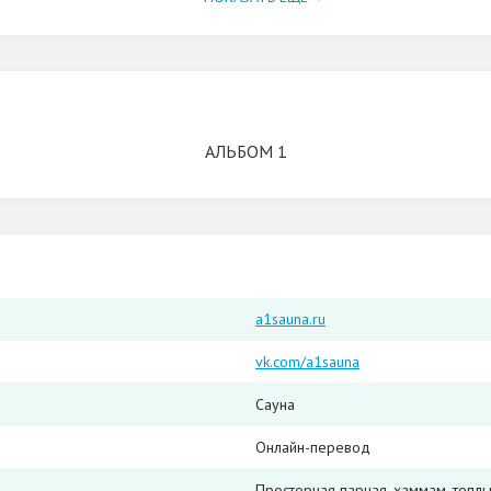
АЛЬБОМ 1
a1sauna.ru
vk.com/a1sauna
Сауна
Онлайн-перевод
Просторная парная, хаммам, теплы