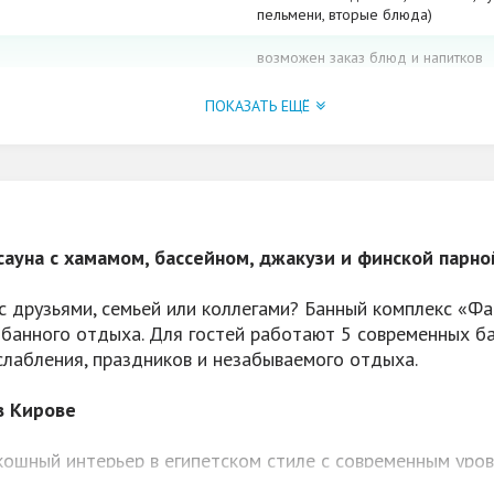
пельмени, вторые блюда)
возможен заказ блюд и напитков
наличный и безналичный расчёт
ПОКАЗАТЬ ЕЩЁ
теплый бассейн, водопад, джакузи
аромамаслами, бильярд, массажное
шестом, стриптиз
да
ауна с хамамом, бассейном, джакузи и финской парно
фоновая
с друзьями, семьей или коллегами? Банный комплекс «Ф
да
банного отдыха. Для гостей работают 5 современных б
предварительная запись, караоке,
лабления, праздников и незабываемого отдыха.
да
в Кирове
10% постоянным клиентам! (действ
ошный интерьер в египетском стиле с современным уро
рождения (действует пн-чт кругло
ера и качественный сервис делают отдых по-настоящему