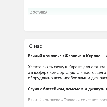
ДОСТАВКА
ВИДЫ ОПЛАТЫ
РАЗВЛЕЧЕНИЯ
О нас
WI-FI
Банный комплекс «Фараон» в Кирове — с
МУЗЫКА
Хотите снять сауну в Кирове для отдыха 
ВОЗМОЖНОСТЬ КУРЕНИЯ
атмосфере комфорта, уюта и настоящего 
ДОПОЛНИТЕЛЬНО
оборудовано всем необходимым для расс
ПАРКОВКА
Сауна с бассейном, хамамом и джакузи 
АКЦИИ, СКИДКИ
Банный комплекс «Фараон» сочетает роск
залы, египетские фрески, уютная атмосф