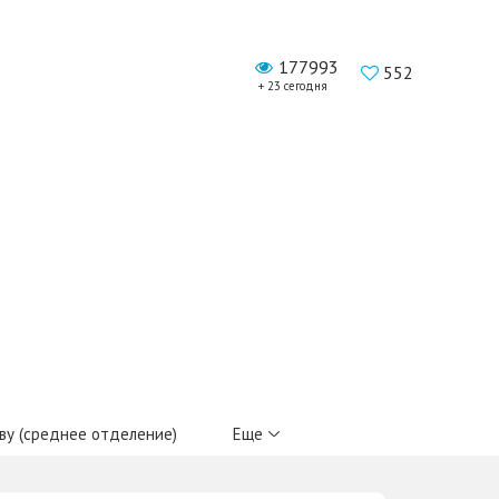
177993
552
+ 23 сегодня
у (среднее отделение)
Еще