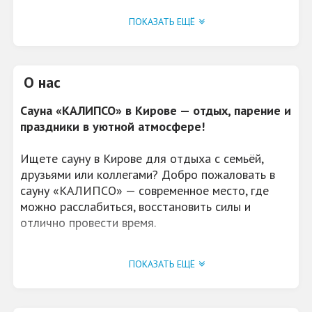
УСЛУГИ
Баскетбольное кольцо в
ПОКАЗАТЬ ЕЩЁ
бассейне, услуги
профессионального
пармейстера (по
предварительной записи)
О нас
ДОПОЛНИТЕЛЬНО
В продаже имеются
Сауна «КАЛИПСО» в Кирове — отдых, парение и
подарочные
сертификаты!
праздники в уютной атмосфере!
ПАРКОВКА
да
Ищете сауну в Кирове для отдыха с семьёй,
друзьями или коллегами? Добро пожаловать в
АКЦИИ, СКИДКИ
СКИДКА 10% ДЛЯ
сауну «КАЛИПСО» — современное место, где
ИМЕНИННИКОВ! Акция:
5й час в подарок. Акция
можно расслабиться, восстановить силы и
действует по будням с
отлично провести время.
9:00 до 17:00. Такси в
подарок за подписку.
После дизайнерского ремонта сауна стала ещё
ПОКАЗАТЬ ЕЩЁ
СТОИМОСТЬ
Большая Калипсо по
уютнее и комфортнее. Просторные залы,
будням стоимость от 900
стильный интерьер, идеальная чистота, высокий
руб./час.,по выходным от
уровень сервиса и атмосфера полного релакса
1100 руб./час.. Средняя