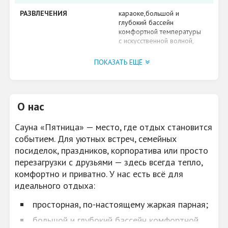
РАЗВЛЕЧЕНИЯ
караоке,большой и
глубокий бассейн
комфортной температуры
с искусственной волной,
вода из собственной
скважины, спутниковое TV,
ПОКАЗАТЬ ЕЩЁ
ушат с холодной водой,
настольные игры (нарды,
карты)
О нас
ВОЗМОЖНОСТЬ
банкет, свадьба,
ОРГАНИЗОВАТЬ
корпоративные
вечеринки. До 12
Сауна «Пятница» — место, где отдых становится
человек
событием. Для уютных встреч, семейных
посиделок, праздников, корпоратива или просто
ВОЗМОЖНОСТЬ КУРЕНИЯ
отдельное место для
перезагрузки с друзьями — здесь всегда тепло,
курения
комфортно и приватно. У нас есть всё для
ПАРКОВКА
охраняемая стоянка с
идеального отдыха:
видеонаблюдением
просторная, по-настоящему жаркая парная;
АКЦИИ, СКИДКИ
Скидки в день рождения
большой и глубокий бассейн комфортной
и постоянным клиентам