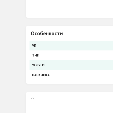
Особенности
VK
ТИП
УСЛУГИ
ПАРКОВКА
О нас
Парикмахерская "Чародейка+"
в г. Киро