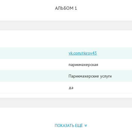
АЛЬБОМ 1
vk.com/rkirov43
парикмахерская
Парикмахерские услуги
да
ПОКАЗАТЬ ЕЩЁ
ве оказывается широкий спектр парикмахерских услуг.