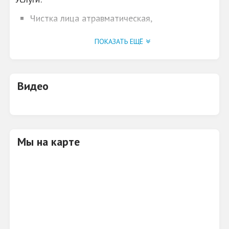
Чистка лица атравматическая,
ультразвуковая;
ПОКАЗАТЬ ЕЩЁ
Пилинги кожи;
Массаж лица;
Уходовые процедуры по типу кожи;
Видео
LPG-массаж;
Прессотерапия.
ЗАПИШИСЬ НА БЕСПЛАТНУЮ
КОНСУЛЬТАЦИЮ!
Мы на карте