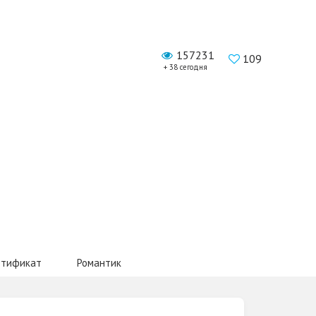
157231
109
+ 38 сегодня
ртификат
Романтик