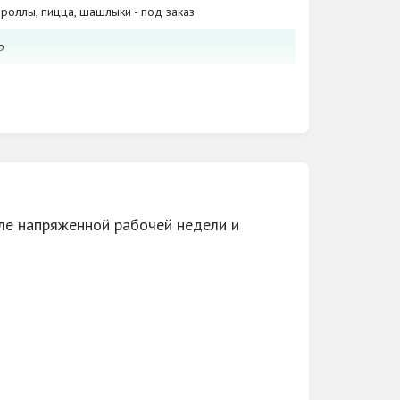
роллы, пицца, шашлыки - под заказ
р
и, дни рождения, юбилеи, корпоративы,
и, услуги парильщика
сле напряженной рабочей недели и
ным гостям 10%. При заказе сауны от 4х
%!
лей в час. Малая сауна от 600 до 1500
 дню недели и времени суток.