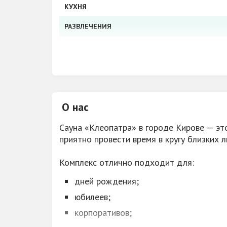
КУХНЯ
РАЗВЛЕЧЕНИЯ
МУЗЫКА
ВОЗМОЖНОСТЬ ОРГАНИЗОВАТЬ
ВОЗМОЖНОСТЬ КУРЕНИЯ
О нас
УСЛУГИ
Сауна «Клеопатра» в городе Кирове — эт
ДОПОЛНИТЕЛЬНО
приятно провести время в кругу близких 
ПАРКОВКА
Комплекс отлично подходит для:
АКЦИИ, СКИДКИ
дней рождения;
юбилеев;
СТОИМОСТЬ
корпоративов;