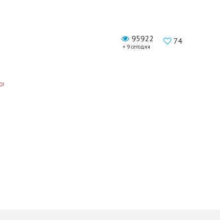
95922
74
+ 9 сегодня
0!