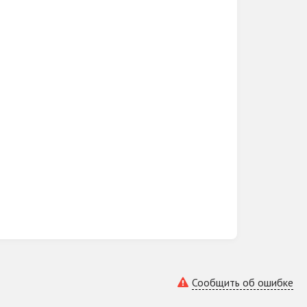
низовать праздник в красивой атмосфере,
фортом, насладиться финской парной,
ники сделают всё, чтобы ваш отдых был
Сообщить об ошибке
пает в течение суток, бронь