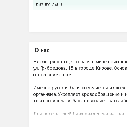
БИЗНЕС-ЛАНЧ
ОПЛАТА БАНКОВСКИМИ КАРТАМИ
ВОЗМОЖНОСТЬ ОРГАНИЗОВАТЬ
УСЛУГИ
О нас
ДОПОЛНИТЕЛЬНО
ПАРКОВКА
Несмотря на то, что баня в мире появила
ул. Грибоедова, 15 в городе Кирове. Осн
АКЦИИ, СКИДКИ
гостеприимством.
Именно русская баня выделяется из всех 
БАНЯ
организма. Укрепляет кровообращение и 
САУНА
токсины и шлаки. Баня позволяет рассла
ВМЕСТИМОСТЬ
Для посетителей баня разделена на два о
также представлена услуга профессионал
ИСПОЛЬЗОВАНИЕ ВЕНИКОВ
На втором этаже для любителей экзотики 