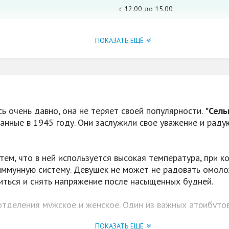
с 12.00 до 15.00
да (Visa, Visa Electron, Maestro)
ПОКАЗАТЬ ЕЩЁ
корпоративы, дни рождения
услуги бани и душевых
массаж
да
сь очень давно, она не теряет своей популярности.
"Сель
ованные в 1945 году. Они заслужили свое уважение и раду
Все лето Безлимит в Баню - 350 р
20.00, Вт, Ср, Чт, Пт - 8.00 до 14
тем, что в ней используется высокая температура, при 
да
иммунную систему. Девушек не может не радовать омоло
да
биться и снять напряжение после насыщенных будней.
до 30 человек
тделения мужское и женское. Один из важных атрибутов
ьного банщика.
да, Свежеломаный веник и Можже
ПОКАЗАТЬ ЕЩЁ
- турецкий хамам, финская сауна для любителей сухого 