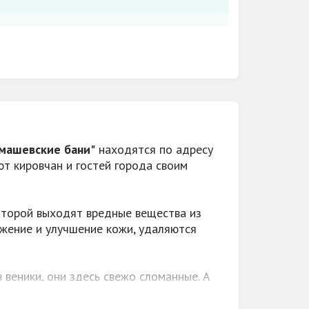
машевские бани"
находятся по адресу
ют кировчан и гостей города своим
ублей. Пенсионные дни (Пн с 08.00 до
.00). Подарочные сертификаты.
которой выходят вредные вещества из
жение и улучшение кожи, удаляются
 веники, они здесь свежо сломанные. А
веловый веник
пара.