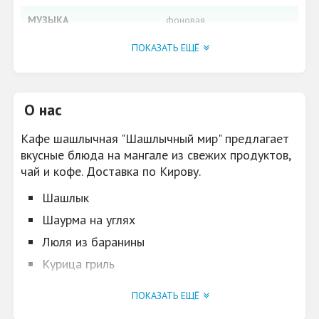
МУЗЫКА
фоновая
МЕНЮ
ПОКАЗАТЬ ЕЩЁ
Шашлык. ​Шаурма на
углях. Люля из баранины.
Курица гриль. Кофе с
собой. ​Чай. Напитки.
О нас
ПАРКОВКА
да
Кафе шашлычная "Шашлычный мир" предлагает
вкусные блюда на мангале из свежих продуктов,
чай и кофе. Доставка по Кирову.
Шашлык
​Шаурма на углях
Люля из баранины
Курица гриль
Кофе с собой
ПОКАЗАТЬ ЕЩЁ
​Чай