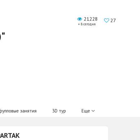
21228
27
+ 8 сегодня
)"
Групповые занятия
3D тур
Еще
PARTAK