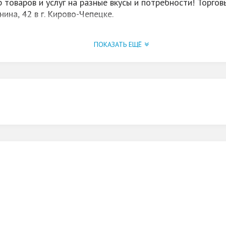
 товаров и услуг на разные вкусы и потребности! Торго
нина, 42 в г. Кирово-Чепецке.
брести здесь товары для рыбной ловли, одежду, нижнее 
ПОКАЗАТЬ ЕЩЁ
се нужные магазины в одном месте.