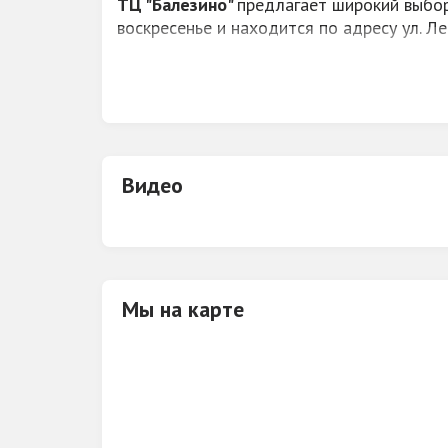
ТЦ "Балезино"
предлагает широкий выбор
воскресенье и находится по адресу ул. Ле
Это отличное место для того, чтобы прио
уборы, сумки. Это центр, где находятся в
Видео
Мы на карте