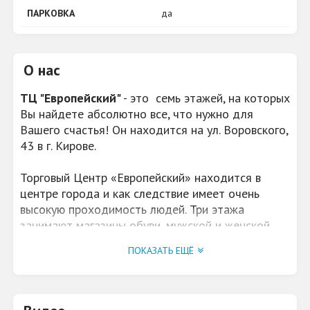
ПАРКОВКА
да
О нас
ТЦ "Европейский"
- это семь этажей, на которых
Вы найдете абсолютно все, что нужно для
Вашего счастья! Он находится на ул. Воровского,
43 в г. Кирове.
Торговый Центр «Европейский» находится в
центре города и как следствие имеет очень
высокую проходимость людей. Три этажа
занимают магазины обуви, мужской и женской
одежды, сувенирной продукции, магазин
ПОКАЗАТЬ ЕЩЁ
парфюмерии и косметики, бытовой химии и
многие другие. На 4-ом и 6-ом этажах
размещаются офисы, на 5-ом этаже – столовая
европейского уровня.