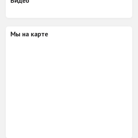
Видео
ТЦ "Европейский" всегда рад своим гостям!
Мы на карте