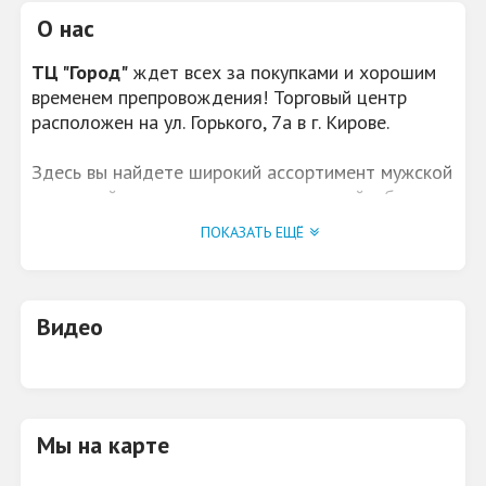
О нас
ТЦ "Город"
ждет всех за покупками и хорошим
временем препровождения! Торговый центр
расположен на ул. Горького, 7а в г. Кирове.
Здесь вы найдете широкий ассортимент мужской
и женской одежды, товаров для детей, обуви,
головных уборов, товаров для дома, сувенирной
ПОКАЗАТЬ ЕЩЁ
продукции.
Видео
Мы на карте