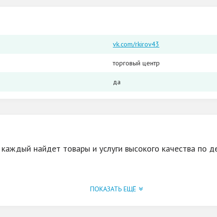
vk.com/rkirov43
торговый центр
да
 каждый найдет товары и услуги высокого качества по 
айдете много полезных и нужных товаров для себя и до
ПОКАЗАТЬ ЕЩЁ
одежды, детских товаров, бытовой химии.