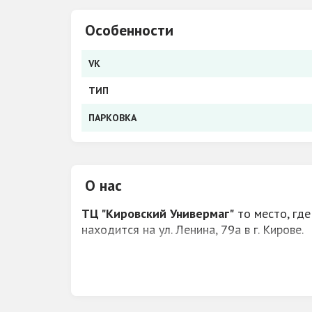
Особенности
VK
ТИП
ПАРКОВКА
О нас
ТЦ "Кировский Универмаг"
то место, где
находится на ул. Ленина, 79а в г. Кирове.
На трех этажах просторного центра вы н
парфюмерии, косметики, кожгалантереи, 