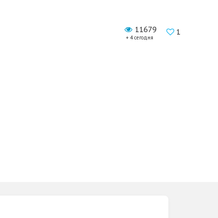
11679
1
+ 4 сегодня