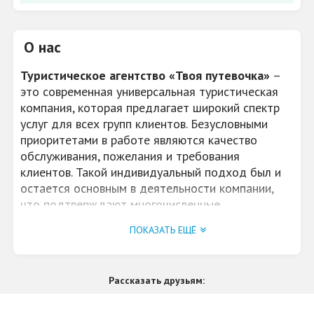
О нас
Туристическое агентство «Твоя путевочка»
–
это современная универсальная туристическая
компания, которая предлагает широкий спектр
услуг для всех групп клиентов. Безусловными
приоритетами в работе являются качество
обслуживания, пожелания и требования
клиентов. Такой индивидуальный подход был и
остается основным в деятельности компании,
что подтверждают многочисленные
положительные отзывы наших клиентов,
ПОКАЗАТЬ ЕЩЁ
перешедших в разряд постоянных.
Мы предлагаем отдых на лучших курортах.
Рассказать друзьям:
Мы работаем с ведущими туроператорами
России, которые зарекомендовали себя как
надежные и опытные фирмы.