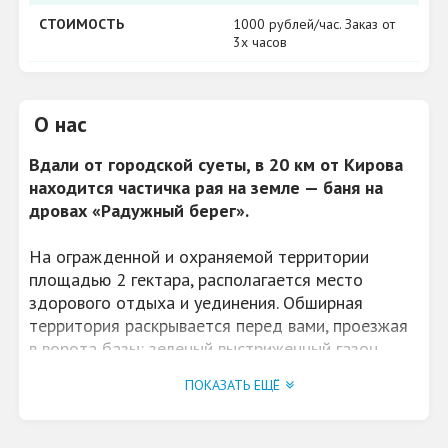
СТОИМОСТЬ
1000 рублей/час. Заказ от
3х часов
О нас
Вдали от городской суеты, в 20 км от Кирова
находится частичка рая на земле — баня на
дровах «Радужный берег».
На огражденной и охраняемой территории
площадью 2 гектара, располагается место
здорового отдыха и уединения. Обширная
территория раскрывается перед вами, проезжая
в ворота базы: зеленый выстриженный газон,
оформленные кусты и сосновый лес.
ПОКАЗАТЬ ЕЩЁ
Просторный
трехэтажный дом
, с размещением
на 20 и более спальных мест с каминным залом и