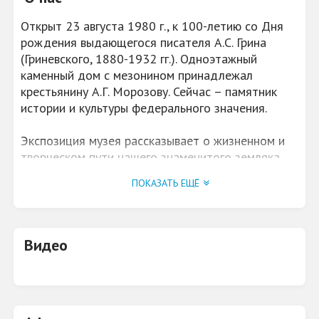
Открыт 23 августа 1980 г., к 100-летию со Дня
рождения выдающегося писателя А.С. Грина
(Гриневского, 1880-1932 гг.). Одноэтажный
каменный дом с мезонином принадлежал
крестьянину А.Г. Морозову. Сейчас – памятник
истории и культуры федерального значения.
Экспозиция музея рассказывает о жизненном и
творческом пути нашего знаменитого земляка.
Главным замыслом ее авторов было стремление
ПОКАЗАТЬ ЕЩЁ
показать истоки творчества писателя, духовное
становление личности. Большое место в
экспозиции отведено детским годам будущего
писателя, прошедшим в Вятке.
Видео
В «гостиной» воссоздана типичная для семьи
рядового служащего обстановка, где
представлены подлинные и мемориальные